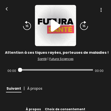
Attention à ces tiques rayées, porteuses de maladies !
Santé
|
Futura Sciences
00:00
00:00
|
Suivant
À propos
À propos
Choix de consentement