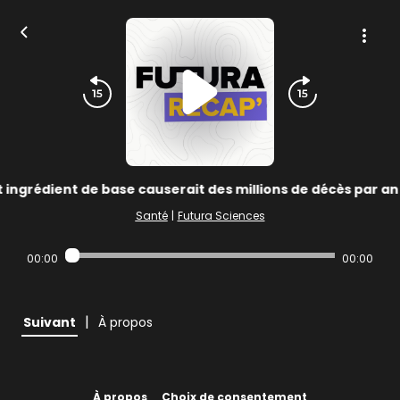
 ingrédient de base causerait des millions de décès par an
Santé
|
Futura Sciences
00:00
00:00
|
Suivant
À propos
À propos
Choix de consentement