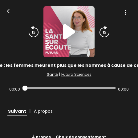
 : les femmes meurent plus que les hommes à cause de ce 
Santé
|
Futura Sciences
00:00
00:00
|
Suivant
À propos
À propos
Choix de consentement