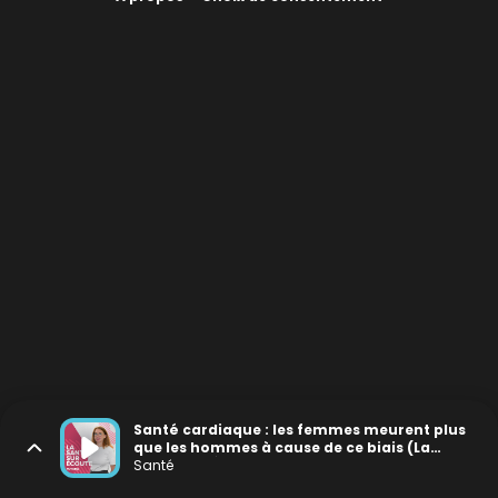
Santé cardiaque : les femmes meurent plus
que les hommes à cause de ce biais (La
Santé Sur Écoute # 36)
Santé