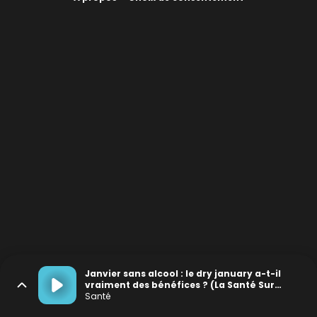
Janvier sans alcool : le dry january a-t-il
vraiment des bénéfices ? (La Santé Sur
Écoute #23)
Santé