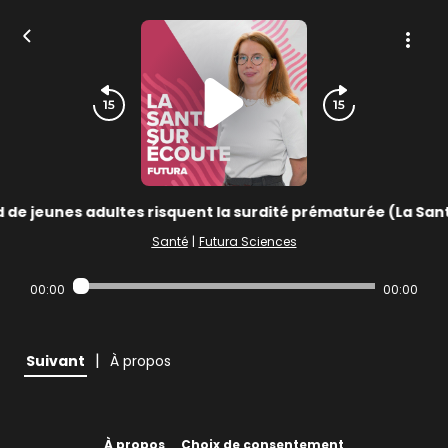
rd de jeunes adultes risquent la surdité prématurée (La San
Santé
|
Futura Sciences
00:00
00:00
|
Suivant
À propos
À propos
Choix de consentement