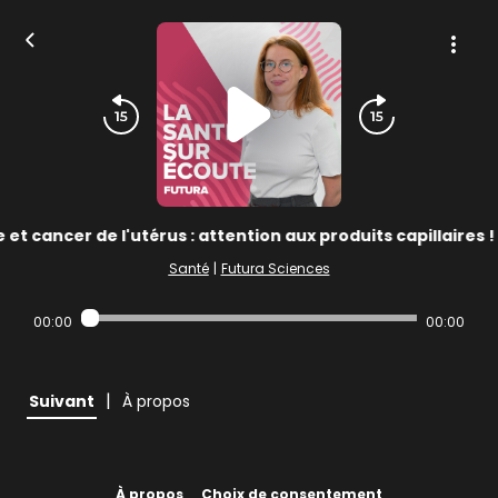
 et cancer de l'utérus : attention aux produits capillaires 
Santé
|
Futura Sciences
00:00
00:00
|
Suivant
À propos
À propos
Choix de consentement