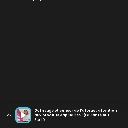
Défrisage et cancer de l'utérus : attention
aux produits capillaires ! (La Santé Sur
Écoute #14)
Santé