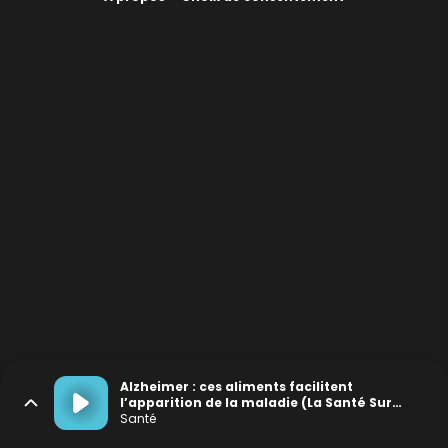
Alzheimer : ces aliments facilitent
l’apparition de la maladie (La Santé Sur
Écoute #7)
Santé