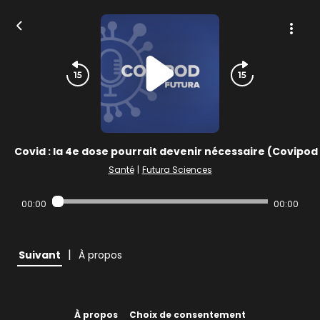
Covid : la 4e dose pourrait devenir nécessaire (Covipo
Santé
|
Futura Sciences
00:00
00:00
|
Suivant
À propos
À propos
Choix de consentement