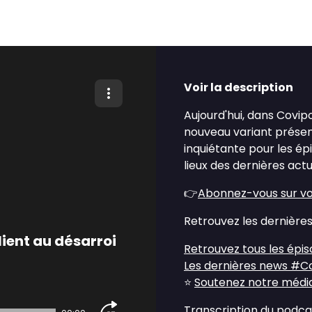
Voir la description
Aujourd'hui, dans Covi
nouveau variant présen
inquiétante pour les ép
lieux des dernières act
👉
Abonnez-vous sur vo
Retrouvez les dernières 
lient au désarroi
Retrouvez tous les épi
Les dernières news #C
⭐
Soutenez notre média 
Transcription du podca