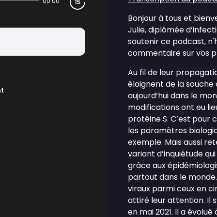
00:00
Bonjour à tous et bienv
Julie, diplômée d’infect
soutenir ce podcast, n'
commentaire sur vos p
Au fil de leur propagati
éloignent de la souche o
nt
aujourd’hui dans le mon
modifications ont eu li
protéine S. C’est pour 
les paramètres biologiq
exemple. Mais aussi ret
variant d’inquiétude qu
grâce aux épidémiologis
partout dans le monde.
viraux parmi ceux en cir
attiré leur attention. Il
en mai 2021. Il a évolué 