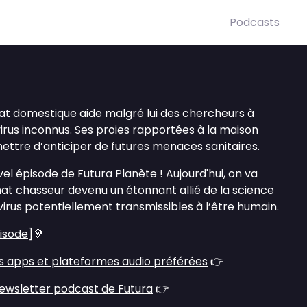
Podcasts
hat domestique aide malgré lui des chercheurs à
virus inconnus. Ses proies rapportées à la maison
tre d’anticiper de futures menaces sanitaires.
l épisode de Futura Planète ! Aujourd'hui, on va
at chasseur devenu un étonnant allié de la science
irus potentiellement transmissibles à l’être humain.
pisode
]🦻
s apps et plateformes audio préférées
👉
ewsletter podcast de Futura
👉