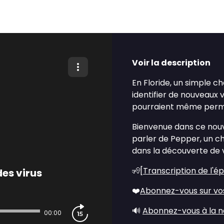
Voir la description
En Floride, un simple c
identifier de nouveaux 
pourraient même permet
Bienvenue dans ce nouve
parler de Pepper, un ch
dans la découverte de v
🧏[
Transcription de l'é
des virus
❤️
Abonnez-vous sur vo
🔊
Abonnez-vous à la n
00:00