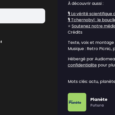
À découvrir aussi :
🎙️
La vérité scientifique
🎙️
Tchernobyl : le bouclier
⭐
Soutenez notre média 
Crédits
nt
Texte, voix et montage 
Musique : Retro Picnic,
Hébergé par Audiomean
confidentialite
pour plus
Mots clés: actu, planète,
Planète
Futura