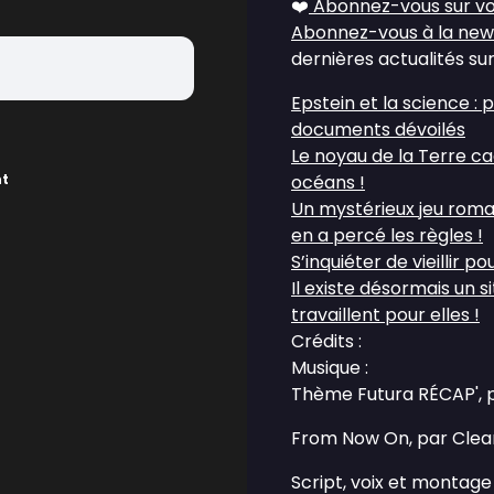
❤️
Abonnez-vous sur vo
Abonnez-vous à la new
dernières actualités sur
Epstein et la science : 
documents dévoilés
Le noyau de la Terre c
nt
océans !
Un mystérieux jeu romain
en a percé les règles !
S’inquiéter de vieillir p
Il existe désormais un s
travaillent pour elles !
Crédits :
Musique :
Thème Futura RÉCAP', 
From Now On, par Clea
Script, voix et montage 