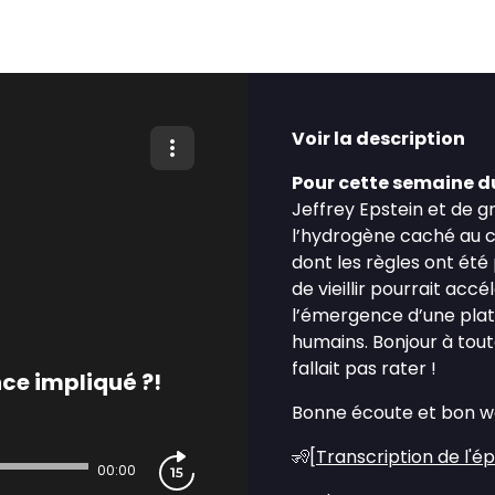
Voir la description
Pour cette semaine du 
Jeffrey Epstein et de g
l’hydrogène caché au cœ
dont les règles ont été p
de vieillir pourrait accé
l’émergence d’une plat
humains. Bonjour à toute
fallait pas rater !
nce impliqué ?!
Bonne écoute et bon w
🧏[
Transcription de l'é
00:00