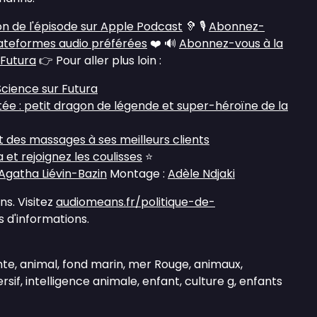
on de l'épisode sur Apple Podcast
🦻 🎙️
Abonnez-
lateformes audio préférées
❤️ 🔊
Abonnez-vous à la
 Futura
👉 Pour aller plus loin :
Science sur Futura
e : petit dragon de légende et super-héroïne de la
it des massages à ses meilleurs clients
et rejoignez les coulisses
⭐
Agatha Liévin-Bazin
Montage :
Adèle Ndjaki
s. Visitez
audiomeans.fr/politique-de-
 d'informations.
te, animal, fond marin, mer Rouge, animaux,
rsif, intelligence animale, enfant, culture g, enfants