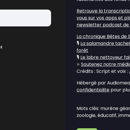
Retrouve la transcripti
vous sur vos apps et p
newsletter podcast de
La chronique Bêtes de 
🎙️
La salamandre tacheté
nt
forêt
🎙️
Le labre nettoyeur fa
⭐
Soutenez notre média 
Crédits : Script et voix :
Hébergé par Audiomean
confidentialite
pour plus
Mots clés: murène géan
zoologie, éducatif, imme