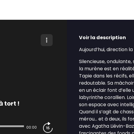
Voir la description
Aujourd’hui, direction 
Silencieuse, ondulante,
la murène est en réalité
Tapie dans les récifs, e
redoutable. Sa mâchoire
en un éclair font d’ell
labyrinthe corallien. Lo
 tort !
son espace avec intellig
Quand il s’agit de chas
mérou… et à deux, ils f
avec Agatha Liévin-Bazi
00:00
fascinantes des fonds 