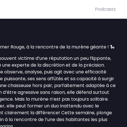
Podcasts
la mer Rouge, à la rencontre de la murène géante ! 🐍
 souvent victime d’une réputation un peu flippante,
 une experte de la discrétion et de la précision.
lle observe, analyse, puis agit avec une efficacité
 puissante, ses sens affûtés et sa capacité à surgir
e une chasseuse hors pair, parfaitement adaptée à ce
in d’être agressive sans raison, elle défend surtout
ence. Mais la murène n’est pas toujours solitaire.
ser, elle peut former un duo inattendu avec le
ont clairement la différence! Cette semaine, plonge
n à la rencontre de l’une des habitantes les plus
marins.