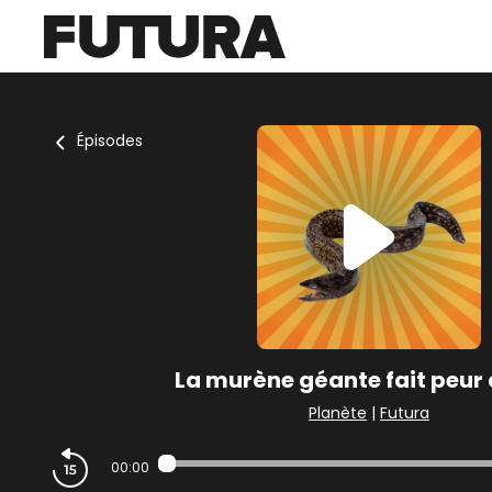
Épisodes
La murène géante fait peur à
Planète
|
Futura
00:00