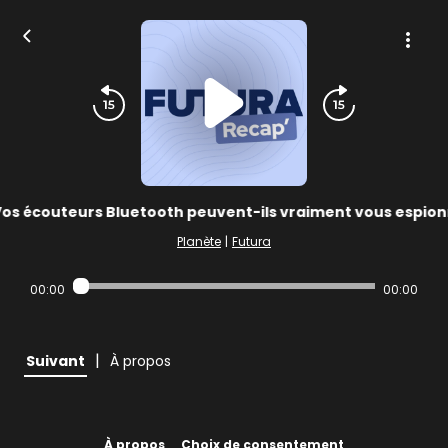
os écouteurs Bluetooth peuvent-ils vraiment vous espion
Planète
|
Futura
00:00
00:00
|
Suivant
À propos
À propos
Choix de consentement