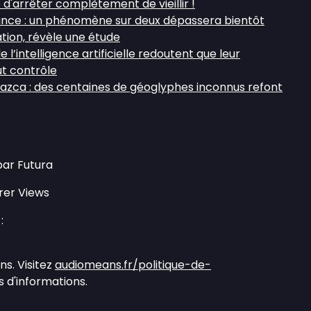
d'arrêter complètement de vieillir !
ance : un phénomène sur deux dépassera bientôt
tion, révèle une étude
l’intelligence artificielle redoutent que leur
t contrôle
zca : des centaines de géoglyphes inconnus refont
par Futura
rer Views
:
s. Visitez
audiomeans.fr/politique-de-
 d'informations.