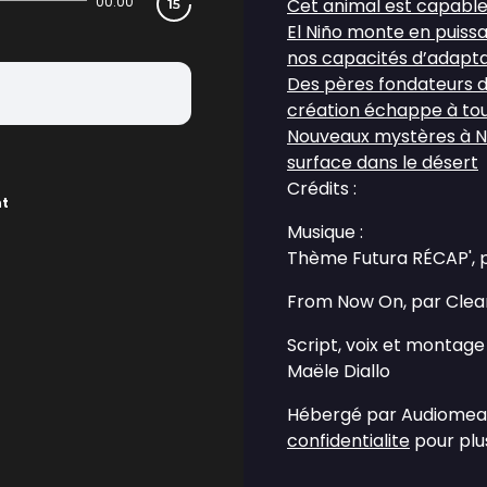
00:00
Cet animal est capable 
El Niño monte en puiss
nos capacités d’adapta
Des pères fondateurs de 
création échappe à tou
Nouveaux mystères à Na
surface dans le désert
Crédits :
nt
Musique :
Thème Futura RÉCAP', 
From Now On, par Clea
Script, voix et montage 
Maële Diallo
Hébergé par Audiomean
confidentialite
pour plus