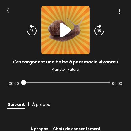
L'escargot est une boîte à pharmacie vivante !
Planète
|
Futura
00:00
00:00
|
Suivant
À propos
À propos
Choix de consentement