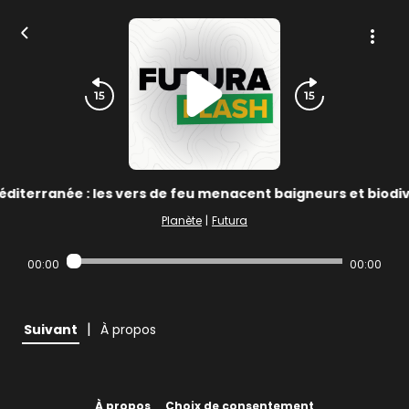
éditerranée : les vers de feu menacent baigneurs et biodiv
Planète
|
Futura
00:00
00:00
|
Suivant
À propos
À propos
Choix de consentement