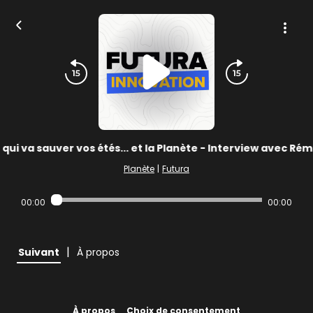
e qui va sauver vos étés... et la Planète - Interview avec Ré
Planète
|
Futura
00:00
00:00
|
Suivant
À propos
À propos
Choix de consentement