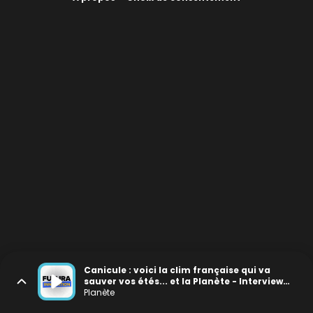
Canicule : voici la clim française qui va
sauver vos étés... et la Planète - Interview
avec Rémi Pérony, fondateur de Caeli
Planète
Energie