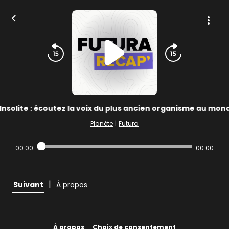
Insolite : écoutez la voix du plus ancien organisme au mond
Planète
|
Futura
00:00
00:00
|
Suivant
À propos
À propos
Choix de consentement