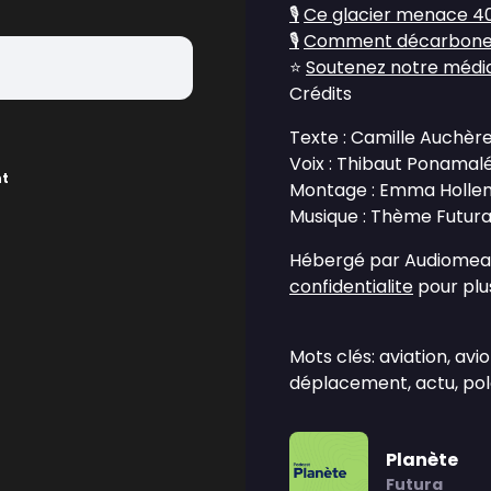
🎙️
Ce glacier menace 40 
🎙️
Comment décarboner le
⭐
Soutenez notre média 
Crédits
Texte : Camille Auchèr
Voix : Thibaut Ponamal
nt
Montage : Emma Holle
Musique : Thème Futura 
Hébergé par Audiomean
confidentialite
pour plus
Mots clés: aviation, avio
déplacement, actu, pol
Planète
Futura