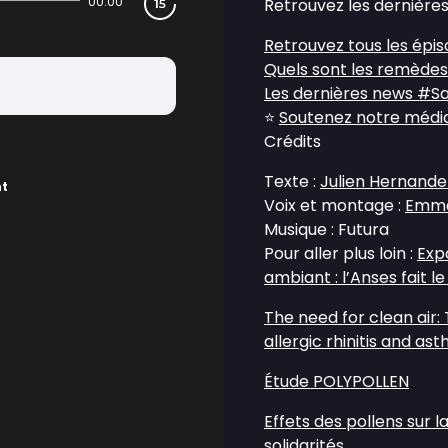
00:00
Retrouvez les dernières 
Retrouvez tous les épis
Quels sont les remèdes 
Les dernières news #S
⭐
Soutenez notre média 
Crédits
Texte :
Julien Hernande
nt
Voix et montage :
Emma
Musique : Futura
Pour aller plus loin :
Expo
ambiant : l’Anses fait le
The need for clean air:
allergic rhinitis and as
Étude POLYPOLLEN
Effets des pollens sur l
solidarités