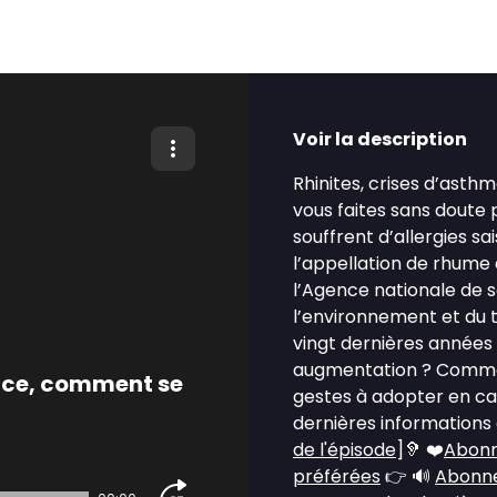
Voir la description
Rhinites, crises d’asthm
vous faites sans doute p
souffrent d’allergies 
l’appellation de rhume d
l’Agence nationale de sé
l’environnement et du t
vingt dernières années 
augmentation ? Comment
ance, comment se
gestes à adopter en cas
dernières informations a
de l'épisode
]🦻 ❤️
Abonn
préférées
👉 🔊
Abonne