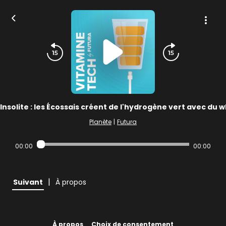
Insolite : les Écossais créent de l'hydrogène vert avec du 
Planète
|
Futura
00:00
00:00
|
Suivant
À propos
À propos
Choix de consentement