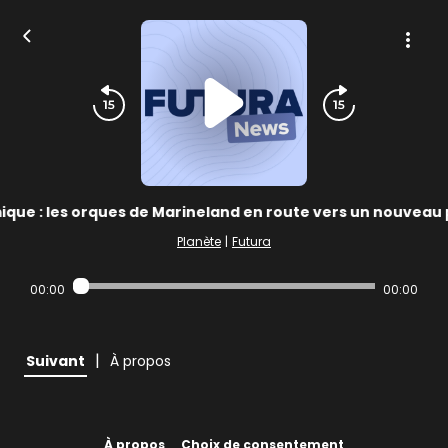
ique : les orques de Marineland en route vers un nouveau 
Planète
|
Futura
00:00
00:00
|
Suivant
À propos
À propos
Choix de consentement