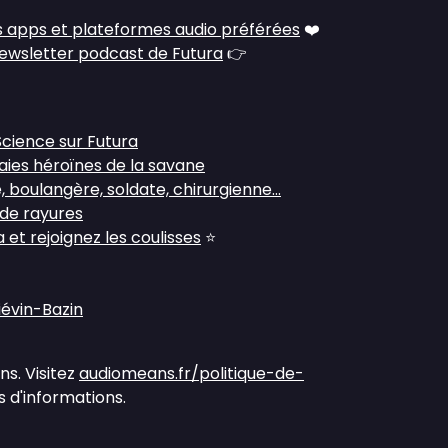
 apps et plateformes audio préférées
❤️
ewsletter podcast de Futura
👉
Science sur Futura
raies héroïnes de la savane
e, boulangère, soldate, chirurgienne...
 de rayures
et rejoignez les coulisses
⭐
iévin-Bazin
s. Visitez
audiomeans.fr/politique-de-
 d'informations.