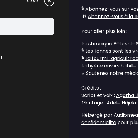
00:00
🎙️
Abonnez-vous sur vos
🔊
Abonnez-vous à la n
Pour aller plus loin :
La chronique Bêtes de 
🎙️
Les lionnes sont les v
nt
🎙️
La fourmi : agricultric
La hyène aussi s'habille
⭐
Soutenez notre média 
Crédits :
Script et voix :
Agatha L
Montage : Adèle Ndjaki
Hébergé par Audiomean
confidentialite
pour plus