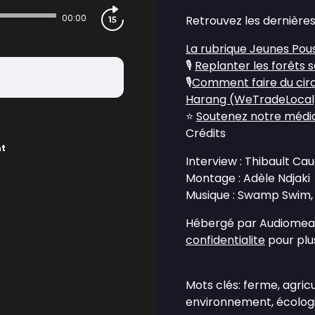
00:00
Retrouvez les dernières
La rubrique Jeunes Pou
🎙️
Replanter les forêts 
🎙️
Comment faire du circu
Harang (WeTradeLocal
⭐
Soutenez notre média 
Crédits
nt
Interview : Thibault Ca
Montage : Adèle Ndjaki
Musique : Swamp Swim, 
Hébergé par Audiomean
confidentialite
pour plus
Mots clés: ferme, agric
environnement, écologie