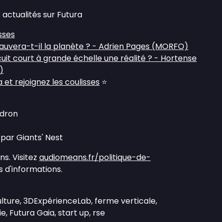
 actualités sur Futura
sses
sauvera-t-il la planète ? - Adrien Pages (MORFO)
it court à grande échelle une réalité ? - Hortense
)
et rejoignez les coulisses
⭐
udron
par Giants' Nest
s. Visitez
audiomeans.fr/politique-de-
 d'informations.
ulture, 3DExpérienceLab, ferme verticale,
, Futura Gaia, start up, rse