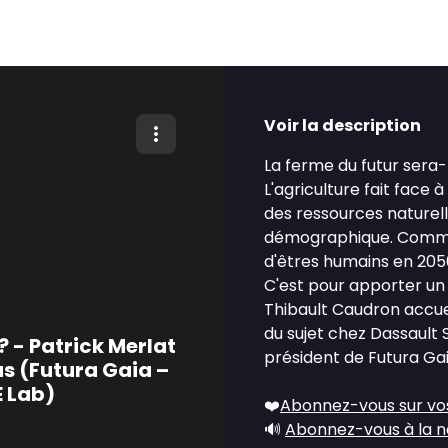
Voir la description
La ferme du futur sera-t
L'agriculture fait face 
des ressources naturel
démographique. Comment
d'êtres humains en 2050
C'est pour apporter un
Thibault Caudron accuei
du sujet chez Dassault
? - Patrick Merlat
président de Futura Gai
s (Futura Gaia –
 Lab)
❤️
Abonnez-vous sur vo
🔊
Abonnez-vous à la n