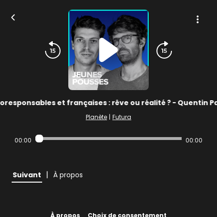
responsables et françaises : rêve ou réalité ? - Quentin P
Planète
|
Futura
00:00
00:00
|
Suivant
À propos
À propos
Choix de consentement