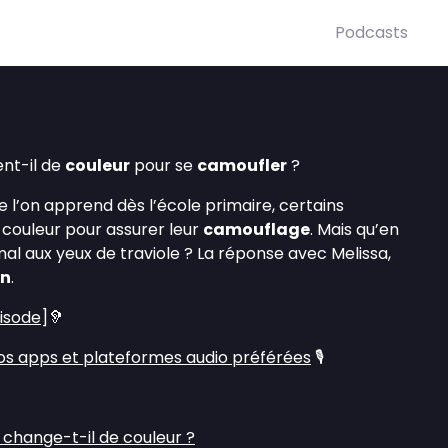
Podcasts
nt-il de
couleur
pour se
camoufler
?
 l’on apprend dès l’école primaire, certains
couleur pour assurer leur
camouflage
. Mais qu’en
mal aux yeux de traviole ? La réponse avec Melissa,
on
.
pisode
]🦻
s apps et plateformes audio préférées
🎙️
hange-t-il de couleur ?