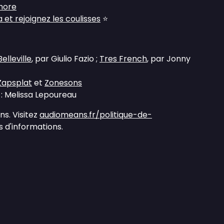
hore
et rejoignez les coulisses
⭐
elleville
, par Giulio Fazio ;
Tres French
, par Jonny
Zapsplat
et
Zonesons
 : Melissa Lepoureau
s. Visitez
audiomeans.fr/politique-de-
 d'informations.