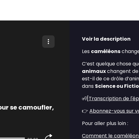
Voir la description
Les
caméléons
change
C’est quelque chose que
animaux
changent de 
est-il de ce drôle d’ani
dans
Science ou Ficti
🧏[
Transcription de l'é
ur se camoufler,
👉
Abonnez-vous sur vo
Pour aller plus loin :
Comment le caméléon c