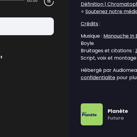
00:00
Définition | Chromatop
⭐
Soutenez notre média 
Crédits
:
Musique :
Manouche In B
Boyle
Bruitages et citations :
nt
Script, voix et montage
Hébergé par Audiomean
confidentialite
pour plus
Planète
Futura