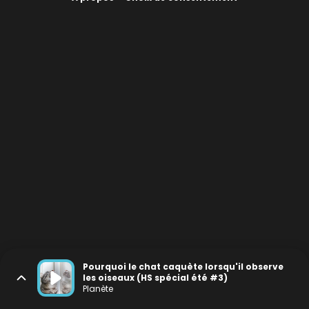
Pourquoi le chat caquète lorsqu'il observe
les oiseaux (HS spécial été #3)
Planète