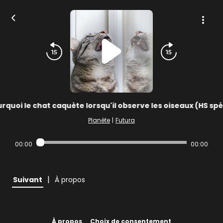
rquoi le chat caquète lorsqu'il observe les oiseaux (HS spé
Planète
|
Futura
00:00
00:00
|
Suivant
À propos
À propos
Choix de consentement