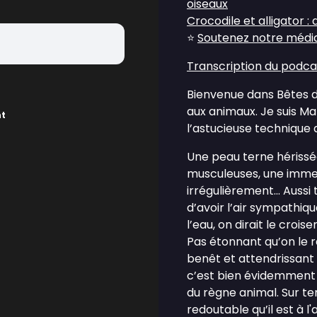
oiseaux
Crocodile et alligator : 
⭐
Soutenez notre média 
Transcription du podca
Bienvenue dans Bêtes de
aux animaux. Je suis Ma
nt
l’astucieuse technique 
Une peau terne hérissée
musculeuses, une imme
irrégulièrement... Aussi
d’avoir l’air sympathiq
l’eau, on dirait le croi
Pas étonnant qu’on le
benêt et attendrissan
c’est bien évidemment p
du règne animal. Sur ter
redoutable qu’il est à 