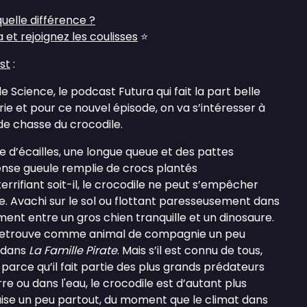
quelle différence ?
et rejoignez les coulisses
⭐
st
:
 Science, le podcast Futura qui fait la part belle
rie et pour ce nouvel épisode, on va s’intéresser à
de chasse du crocodile.
 d’écailles, une longue queue et des pattes
nse gueule remplie de crocs plantés
 terrifiant soit-il, le crocodile ne peut s’empêcher
ue. Avachi sur le sol ou flottant paresseusement dans
sement entre un gros chien tranquille et un dinosaure.
 retrouve comme animal de compagnie un peu
t dans
La Famille Pirate
. Mais s’il est connu de tous,
arce qu’il fait partie des plus grands prédateurs
re ou dans l'eau, le crocodile est d’autant plus
l'aise un peu partout, du moment que le climat dans