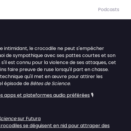
Podcasts
e intimidant, le crocodile ne peut s'empêcher
quoi de sympathique avec ses pattes courtes et son
, s'il est connu pour la violence de ses attaques, cet
ns faire preuve de ruse lorsqu'il part en chasse.
echnique qu'il met en œuvre pour attirer les
el épisode de
Bêtes de Science
.
s apps et plateformes audio préférées
🎙️
Science
sur Futura
crocodiles se déguisent en nid pour attraper des