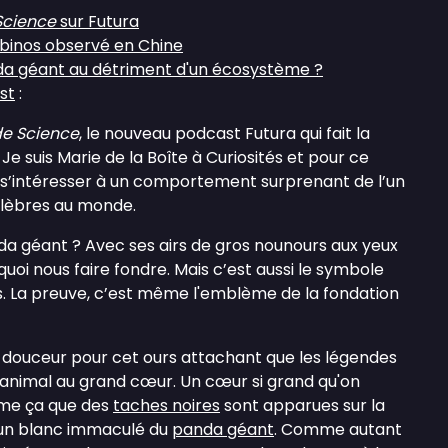
Science
sur Futura
binos observé en Chine
da géant au détriment d'un écosystème ?
st
:
de Science
, le nouveau podcast Futura qui fait la
Je suis Marie de la Boîte à Curiosités et pour ce
 s’intéresser à un comportement surprenant de l’un
élèbres au monde.
da géant ? Avec ses airs de gros nounours aux yeux
e quoi nous faire fondre. Mais c’est aussi le symbole
 La preuve, c’est même l'emblème de la fondation
douceur pour cet ours attachant que les légendes
nimal au grand cœur. Un cœur si grand qu'on
me ça que des
taches noires
sont apparues sur la
d'un blanc immaculé du
panda géant
. Comme autant