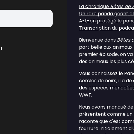
La chronique
Bêtes de 
Un rare panda géant al
A-t-on protégé le pan
Transcription du podca
Bienvenue dans
Bêtes 
part belle aux animaux. 
nt
premier épisode, on va
des animaux les plus c
Vous connaissez le Pan
cerclés de noirs, il a d
des espèces menacées.
WWF.
Nous avons manqué de 
présentent comme un a
raconte que c'est com
fourrure initialement 