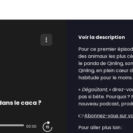
Voir la description
Pour ce premier épiso
des animaux les plus cé
le panda de Qinling, so
Qinling, en plein cœur 
habitude pour le moins..
«
Dégoûtant,
» direz-vo
pas si bête. Pourquoi ? 
dans le caca ?
nouveau podcast, produ
👉
Abonnez-vous sur vo
00:00
Pour aller plus loin :