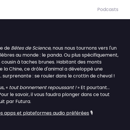
Podcasts
de de
Bêtes de Science
, nous nous tournons vers l'un
lèbres au monde : le panda. Ou plus spécifiquement,
n cousin à taches brunes. Habitant des monts
de la Chine, ce drôle d'animal a développé une
. surprenante : se rouler dans le crottin de cheval !
us, «
tout bonnement repoussant !
» Et pourtant...
Pour le savoir, il vous faudra plonger dans ce tout
it par Futura.
s apps et plateformes audio préférées
🎙️