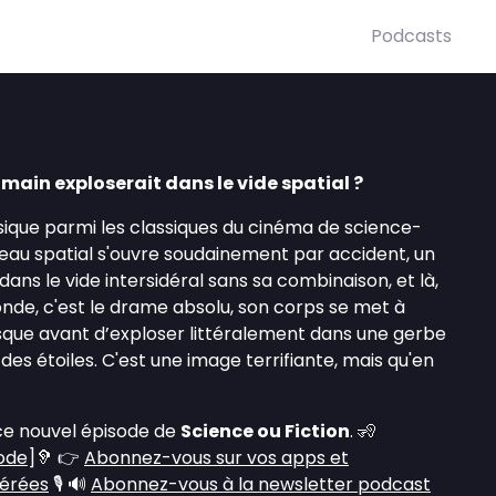
Podcasts
umain exploserait dans le vide spatial ?
sique parmi les classiques du cinéma de science-
isseau spatial s'ouvre soudainement par accident, un
ans le vide intersidéral sans sa combinaison, et là,
nde, c'est le drame absolu, son corps se met à
sque avant d’exploser littéralement dans une gerbe
des étoiles. C'est une image terrifiante, mais qu'en
ce nouvel épisode de
Science ou Fiction
. 🧏
sode
]🦻 👉
Abonnez-vous sur vos apps et
férées
🎙️ 🔊
Abonnez-vous à la newsletter podcast