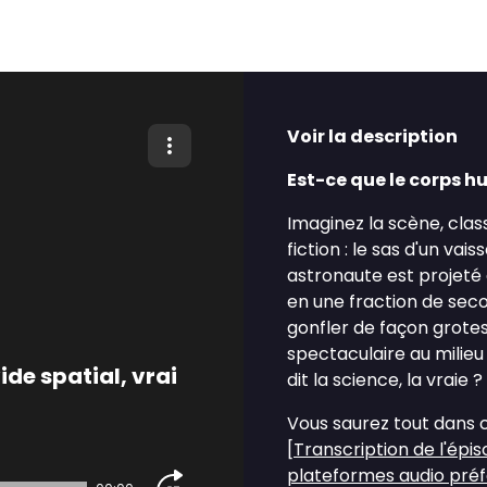
Voir la description
Est-ce que le corps h
Imaginez la scène, clas
fiction : le sas d'un va
astronaute est projeté d
en une fraction de seco
gonfler de façon grote
spectaculaire au milieu 
de spatial, vrai
dit la science, la vraie ?
Vous saurez tout dans 
[
Transcription de l'épi
plateformes audio pré