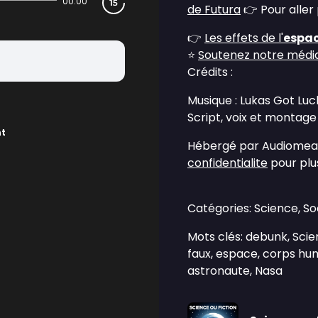
00:00
de Futura
👉 Pour aller p
👉
Les effets de l'
espa
⭐
Soutenez notre média 
Crédits :
Musique : Lukas Got Luc
Script, voix et montage
nt
Hébergé par Audiomean
confidentialite
pour plus
Catégories: Science, So
Mots clés: debunk, Scie
faux, espace, corps hum
astronaute, Nasa