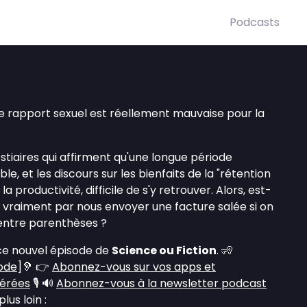
Podcasts
e rapport sexuel est réellement mauvaise pour la
estiaires qui affirment qu'une longue période
le, et les discours sur les bienfaits de la "rétention
 productivité, difficile de s'y retrouver. Alors, est-
t vraiment par nous envoyer une facture salée si on
 entre parenthèses ?
ce nouvel épisode de
Science ou Fiction
. 🧏
sode
]🦻 👉
Abonnez-vous sur vos apps et
férées
🎙️ 🔊
Abonnez-vous à la newsletter podcast
lus loin :