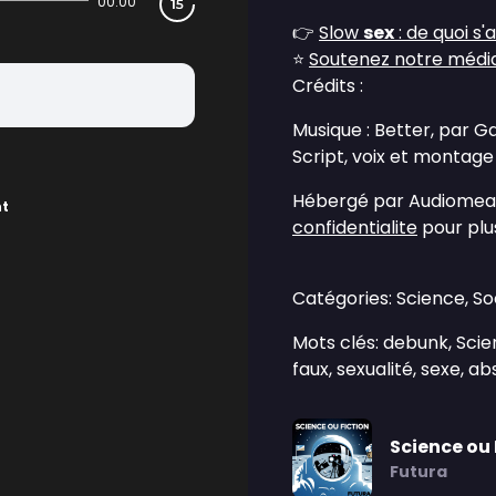
00:00
👉
Slow
sex
: de quoi s'
⭐
Soutenez notre média 
Crédits :
Musique : Better, par 
Script, voix et montage
Hébergé par Audiomean
nt
confidentialite
pour plus
Catégories: Science, So
Mots clés: debunk, Scie
faux, sexualité, sexe, a
Science ou 
Futura