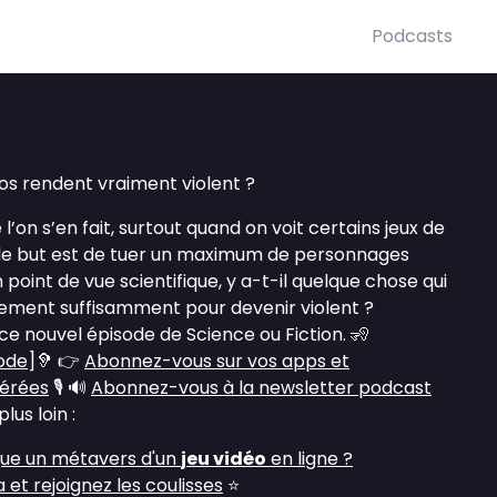
Podcasts
éos rendent vraiment violent ?
 l’on s’en fait, surtout quand on voit certains jeux de
 le but est de tuer un maximum de personnages
n point de vue scientifique, y a-t-il quelque chose qui
ement suffisamment pour devenir violent ?
e nouvel épisode de Science ou Fiction. 🧏
sode
]🦻 👉
Abonnez-vous sur vos apps et
férées
🎙️ 🔊
Abonnez-vous à la newsletter podcast
lus loin :
ngue un métavers d'un
jeu vidéo
en ligne ?
et rejoignez les coulisses
⭐