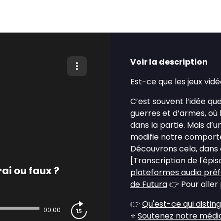
Voir la description
Est-ce que les jeux vid
C’est souvent l’idée que
guerres et d’armes, où
dans la partie. Mais d’u
modifie notre comport
Découvrons cela, dans c
[
Transcription de l'épi
rai ou faux ?
plateformes audio pré
de Futura
👉 Pour aller p
👉
Qu'est-ce qui disti
00:00
⭐
Soutenez notre média 