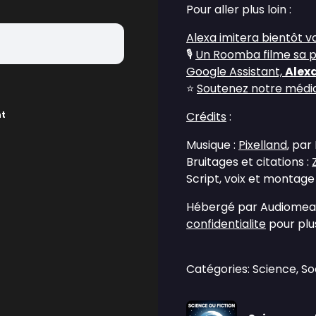
Pour aller plus loin :
Alexa imitera bientôt vo
🎙
Un Roomba filme sa prop
Google Assistant,
Alex
⭐
Soutenez notre média 
nt
Crédits
:
Musique :
Pixelland
, par
Bruitages et citations :
Script, voix et montage
Hébergé par Audiomean
confidentialite
pour plus
Catégories: Science, So