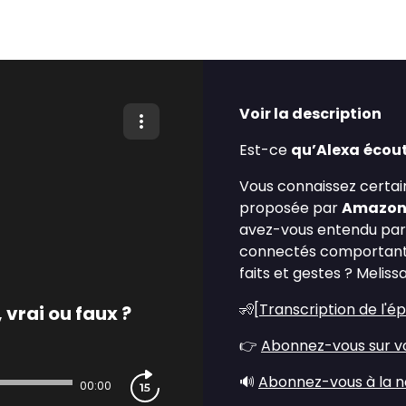
Voir la description
Est-ce
qu’Alexa
écou
Vous connaissez certa
proposée par
Amazo
avez-vous entendu parl
connectés comportant 
faits et gestes ? Melis
🧏[
Transcription de l'é
 vrai ou faux ?
👉
Abonnez-vous sur vo
🔊
Abonnez-vous à la n
00:00