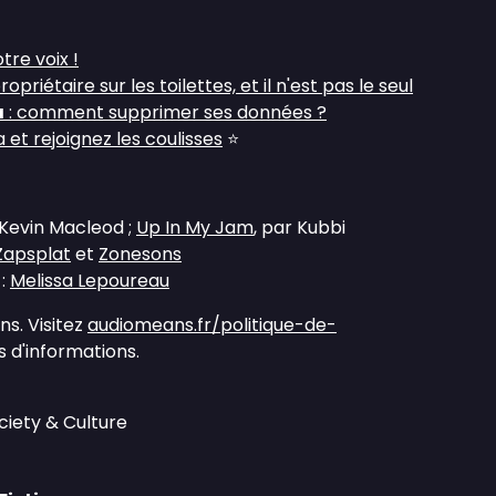
tre voix !
riétaire sur les toilettes, et il n'est pas le seul
a
: comment supprimer ses données ?
et rejoignez les coulisses
⭐
 Kevin Macleod ;
Up In My Jam
, par Kubbi
Zapsplat
et
Zonesons
 :
Melissa Lepoureau
s. Visitez
audiomeans.fr/politique-de-
 d'informations.
ciety & Culture