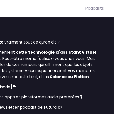
Podcasts
te
vraiment tout ce qu’on dit ?
inement cette
technologie
d'assistant
virtuel
n
. Peut-être même l'utilisez-vous chez vous. Mais
er de ces rumeurs qui affirment que les objets
le système Alexa espionneraient vos moindres
sa vous raconte tout, dans
Science ou Fiction
.
pisode
]🦻
s apps et plateformes audio préférées
🎙️
ewsletter podcast de Futura
👉