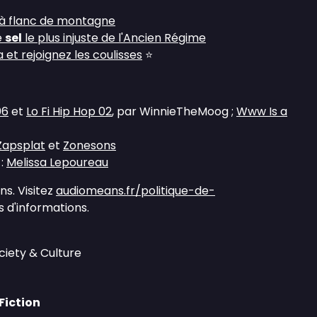
 à flanc de montagne
e
sel
le plus injuste de l'Ancien Régime
et rejoignez les coulisses
⭐
06
et
Lo Fi Hip Hop 02
, par WinnieTheMoog ;
Www Is a
Zapsplat
et
Zonesons
 :
Melissa Lepoureau
s. Visitez
audiomeans.fr/politique-de-
 d'informations.
ciety & Culture
Fiction