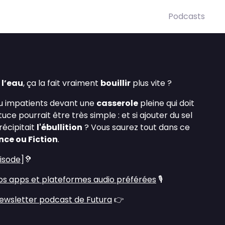
Podcasts
e
l’eau
, ça la fait vraiment
bouillir
plus vite ?
u impatients devant une
casserole
pleine qui doit
astuce pourrait être très simple : et si ajouter du sel
récipitait
l'ébullition
? Vous saurez tout dans ce
nce ou Fiction
.
pisode
]🦻
s apps et plateformes audio préférées
🎙️
ewsletter podcast de Futura
👉