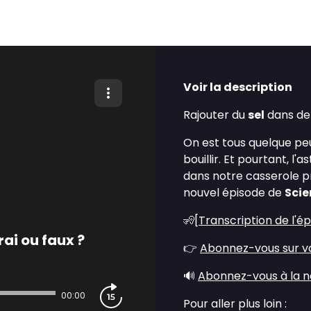
Voir la description
Rajouter du
sel
dans d
On est tous quelque pe
bouillir. Et pourtant, l'
dans notre casserole p
nouvel épisode de
Scie
🧏[
Transcription de l'é
rai ou faux ?
👉
Abonnez-vous sur vo
🔊
Abonnez-vous à la n
00:00
Pour aller plus loin :