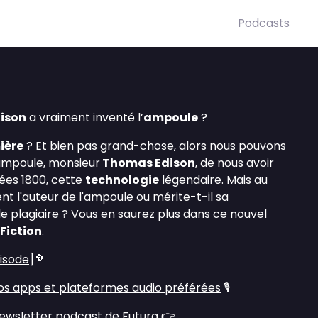
Podcasts
ison
a vraiment inventé l’
ampoule
?
ière
? Et bien pas grand-chose, alors nous pouvons
'ampoule, monsieur
Thomas Edison
, de nous avoir
ées 1800, cette
technologie
légendaire. Mais au
ment l'auteur de l'ampoule ou mérite-t-il sa
e plagiaire ? Vous en saurez plus dans ce nouvel
Fiction
.
pisode
]🦻
s apps et plateformes audio préférées
🎙️
ewsletter podcast de Futura
👉