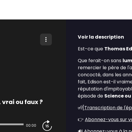
Voir la description
Est-ce que
Thomas Ed
Que ferait-on sans
lum
remercier le père de l
concocté, dans les ann
fait, Edison est-il vrai
réputation d'impitoyabl
épisode de
Science ou 
vrai ou faux ?
🧏[
Transcription de l'é
👉
Abonnez-vous sur vo
00:00
🔊
Abonnez-vous à la n