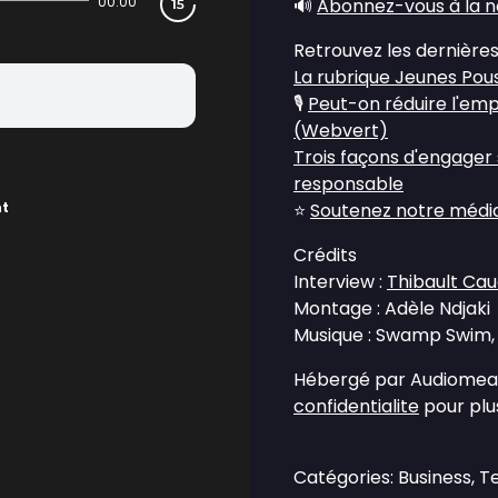
00:00
🔊
Abonnez-vous à la n
Retrouvez les dernières
La rubrique Jeunes Pou
🎙️
Peut-on réduire l'em
(Webvert)
Trois façons d'engager
responsable
nt
⭐
Soutenez notre média 
Crédits
Interview :
Thibault Ca
Montage : Adèle Ndjaki
Musique : Swamp Swim, 
Hébergé par Audiomean
confidentialite
pour plus
Catégories: Business, 