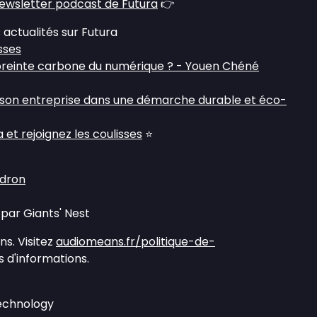
ewsletter podcast de Futura
👉
 actualités sur Futura
sses
preinte carbone du numérique ? - Youen Chéné
 son entreprise dans une démarche durable et éco-
et rejoignez les coulisses
⭐
udron
par Giants' Nest
s. Visitez
audiomeans.fr/politique-de-
 d'informations.
Technology