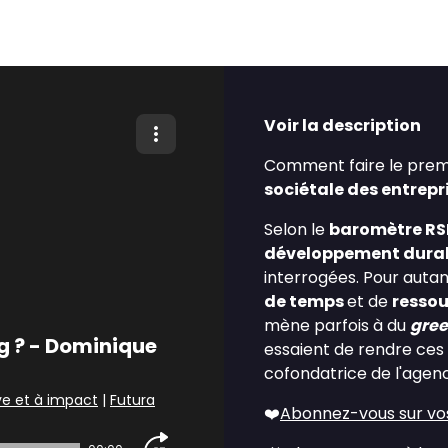
Voir la description
Comment faire le prem
sociétale des entrepr
Selon le
baromètre RS
développement dura
interrogées. Pour autant
de temps
et de
resso
mène parfois à du
gre
g ? - Dominique
essaient de rendre ces
cofondatrice de l'age
ve et à impact
|
Futura
❤️
Abonnez-vous sur vo