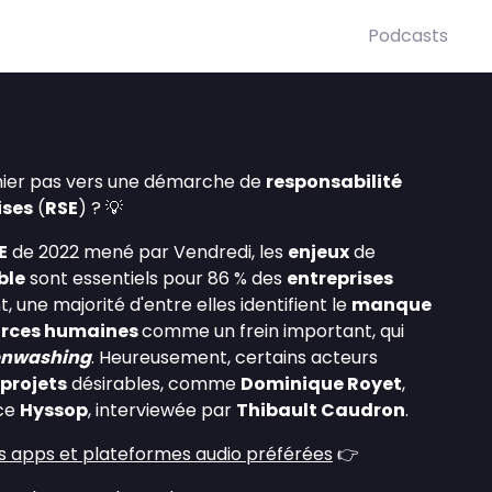
Podcasts
ier pas vers une démarche de
responsabilité
ises
(
RSE
) ? 💡
E
de 2022 mené par Vendredi, les
enjeux
de
ble
sont essentiels pour 86 % des
entreprises
, une majorité d'entre elles identifient le
manque
urces humaines
comme un frein important, qui
enwashing
. Heureusement, certains acteurs
projets
désirables, comme
Dominique Royet
,
nce
Hyssop
, interviewée par
Thibault Caudron
.
s apps et plateformes audio préférées
👉