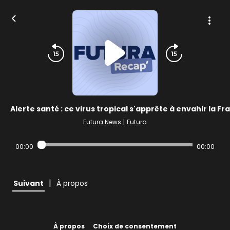
Alerte santé : ce virus tropical s'apprête à envahir la Fr
Futura News
|
Futura
00:00
00:00
|
Suivant
À propos
À propos
Choix de consentement