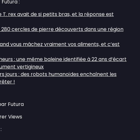
 Futura :
 T. rex avait de si petits bras, et la réponse est
é : 280 cercles de pierre découverts dans une région
uand vous mâchez vraiment vos aliments, et c’est
eurs : une même baleine identifiée à 22 ans d’écart
ument vertigineux
urs jours : des robots humanoïdes enchaînent les
rêter !
par Futura
rer Views
: