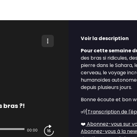
Voir la description
Pour cette semaine du
des bras si ridicules, d
pierre dans le Sahara, 
cerveau, le voyage incr
humanoïdes autonomes 
depuis plusieurs jours.
Bonne écoute et bon w
s bras ?!
🧏[
Transcription de l'é
❤️
Abonnez-vous sur vo
00:00
Abonnez-vous à la new