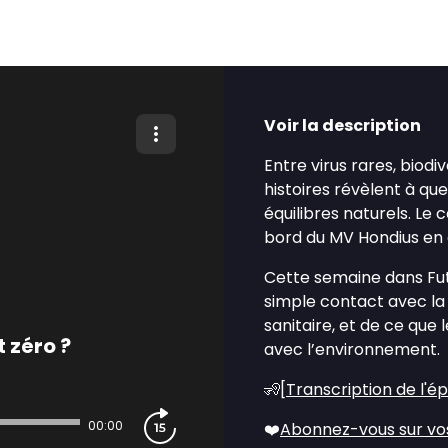
Voir la description
Entre virus rares, biodi
histoires révèlent à q
équilibres naturels. Le
bord du MV Hondius en e
Cette semaine dans Fut
simple contact avec l
sanitaire, et de ce que
t zéro ?
avec l’environnement.
🧏[
Transcription de l'é
00:00
❤️
Abonnez-vous sur vo