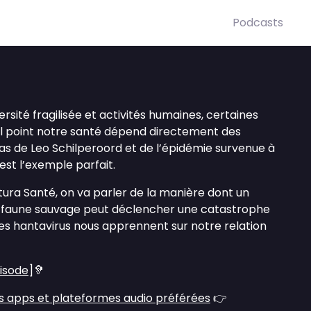
Podcasts
versité fragilisée et activités humaines, certaines
uel point notre santé dépend directement des
 cas de Leo Schilperoord et de l’épidémie survenue à
st l’exemple parfait.
ura Santé, on va parler de la manière dont un
a faune sauvage peut déclencher une catastrophe
 les hantavirus nous apprennent sur notre relation
pisode
]🦻
s apps et plateformes audio préférées
👉