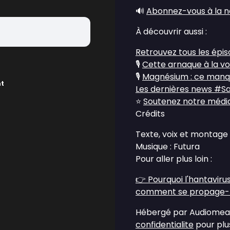
🔊
Abonnez-vous à la n
À découvrir aussi :
Retrouvez tous les épi
🎙️
Cette arnaque à la vo
🎙️
Magnésium : ce manqu
nt
Les dernières news #S
⭐
Soutenez notre média 
Crédits
Texte, voix et montage 
Musique : Futura
Pour aller plus loin :
👉
Pourquoi l'hantaviru
comment se propage-t-
Hébergé par Audiomean
confidentialite
pour plus