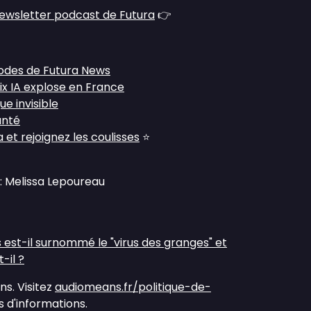
ewsletter podcast de Futura
👉
sodes de Futura News
ix IA explose en France
e invisible
anté
et rejoignez les coulisses
⭐
: Melissa Lepoureau
s est-il surnommé le "virus des granges" et
il ?
s. Visitez
audiomeans.fr/politique-de-
 d'informations.