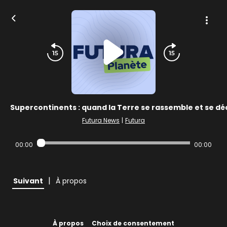
Supercontinents : quand la Terre se rassemble et se dé
Futura News
|
Futura
00:00
00:00
|
Suivant
À propos
À propos
Choix de consentement