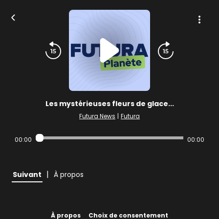
Les mystérieuses fleurs de glace...
Futura News
|
Futura
00:00
00:00
|
Suivant
À propos
À propos
Choix de consentement