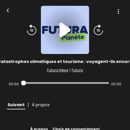
atastrophes climatiques et tourisme : voyagent-ils encor
Futura News
|
Futura
00:00
00:00
|
Suivant
À propos
À propos
Choix de consentement