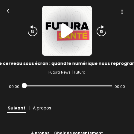
e cerveau sous écran : quand le numérique nous reprogr
Futura News
|
Futura
00:00
00:00
|
Suivant
À propos
À propos
Choix de consentement