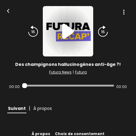
Des champignons hallucinogènes anti-âge ?!
Futura News
|
Futura
00:00
00:00
|
Suivant
À propos
À propos
Choix de consentement