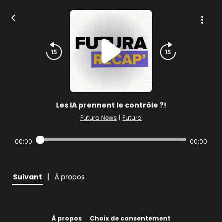
Les IA prennent le contrôle ?!
Futura News
|
Futura
00:00
00:00
|
Suivant
À propos
À propos
Choix de consentement