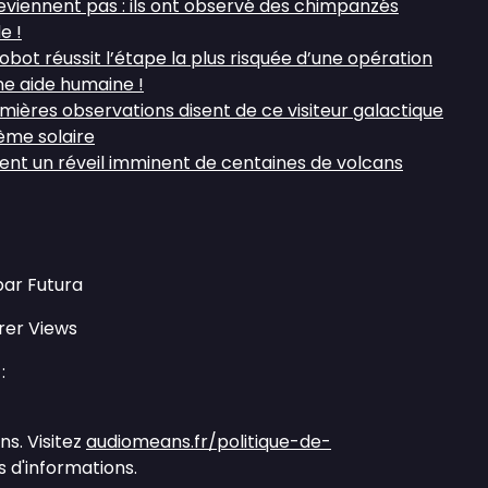
reviennent pas : ils ont observé des chimpanzés
e !
robot réussit l’étape la plus risquée d’une opération
ne aide humaine !
remières observations disent de ce visiteur galactique
ème solaire
tent un réveil imminent de centaines de volcans
par Futura
rer Views
:
s. Visitez
audiomeans.fr/politique-de-
 d'informations.