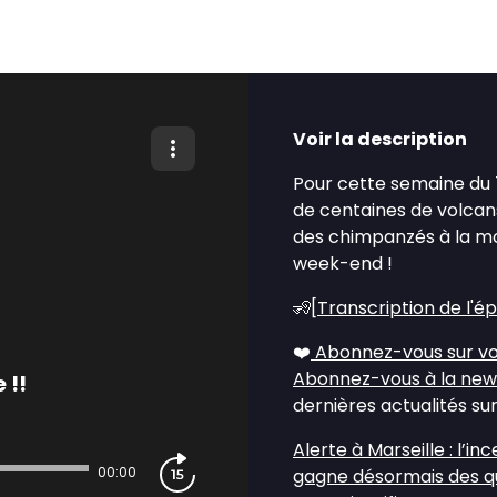
Voir la description
Pour cette semaine du 7 
de centaines de volcans
des chimpanzés à la m
week-end !
🧏[
Transcription de l'é
❤️
Abonnez-vous sur vo
Abonnez-vous à la new
 !!
dernières actualités sur
Alerte à Marseille : l’i
00:00
gagne désormais des qu