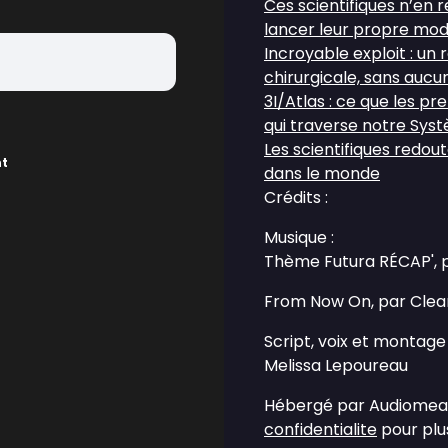
Ces scientifiques n’en 
lancer leur propre mod
Incroyable exploit : un 
chirurgicale, sans aucu
3I/Atlas : ce que les p
qui traverse notre Syst
Les scientifiques redou
nt
dans le monde
Crédits :
Musique :
Thème Futura RÉCAP', 
From Now On, par Clea
Script, voix et montage 
Melissa Lepoureau
Hébergé par Audiomean
confidentialite
pour plus