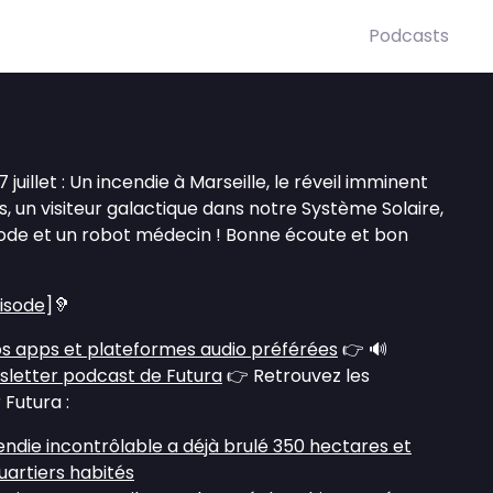
Podcasts
juillet : Un incendie à Marseille, le réveil imminent
, un visiteur galactique dans notre Système Solaire,
ode et un robot médecin ! Bonne écoute et bon
pisode
]🦻
s apps et plateformes audio préférées
👉 🔊
sletter podcast de Futura
👉 Retrouvez les
 Futura :
ncendie incontrôlable a déjà brulé 350 hectares et
artiers habités