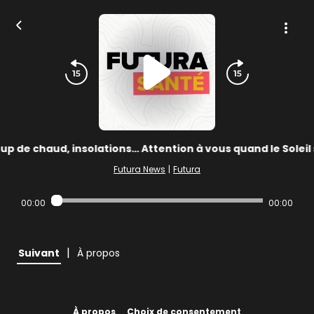
up de chaud, insolations… Attention à vous quand le Soleil 
Futura News
|
Futura
00:00
00:00
|
Suivant
À propos
À propos
Choix de consentement