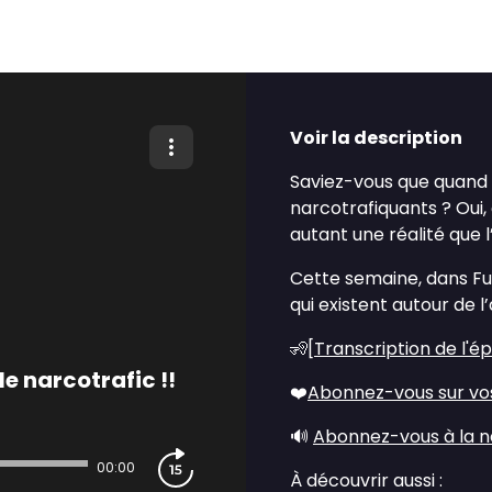
Voir la description
Saviez-vous que quand 
narcotrafiquants ? Oui,
autant une réalité que
Cette semaine, dans Fut
qui existent autour de l
🧏[
Transcription de l'é
 narcotrafic !!
❤️
Abonnez-vous sur vo
🔊
Abonnez-vous à la n
00:00
À découvrir aussi :