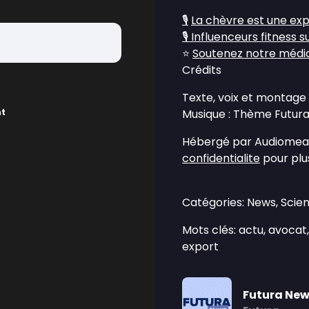
🎙️
La chèvre est une e
🎙️
Influenceurs fitness su
⭐
Soutenez notre média 
Crédits
Texte, voix et montage 
nt
Musique : Thème Futura 
Hébergé par Audiomean
confidentialite
pour plus
Catégories: News, Scie
Mots clés: actu, avocat,
export
Futura Ne