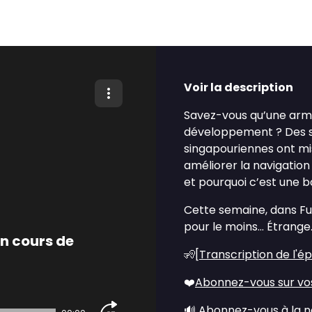
Voir la description
Savez-vous qu’une armé
développement ? Des sci
singapouriennes ont mi
améliorer la navigation
et pourquoi c’est une b
Cette semaine, dans Fut
pour le moins… Étrange
n cours de
🧏[
Transcription de l'é
❤️
Abonnez-vous sur vo
🔊
Abonnez-vous à la n