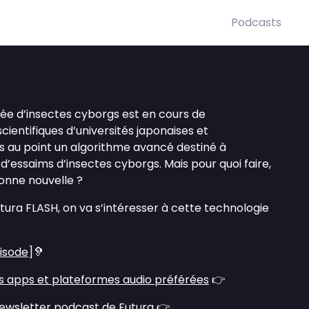
Podcasts
e d’insectes cyborgs est en cours de
entifiques d’universités japonaises et
s au point un algorithme avancé destiné à
 d’essaims d’insectes cyborgs. Mais pour quoi faire,
onne nouvelle ?
ura FLASH, on va s’intéresser à cette technologie
.
pisode
]🦻
s apps et plateformes audio préférées
👉
ewsletter podcast de Futura
👉