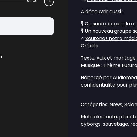
00:00
À découvrir aussi :
🎙️
Ce sucre booste la cr
🎙️
Un nouveau groupe san
⭐
Soutenez notre média 
Crédits
nt
Texte, voix et montage 
Musique : Thème Futura 
Hébergé par Audiomean
confidentialite
pour plus
Catégories: News, Scie
Mots clés: actu, planèt
cyborgs, sauvetage, re