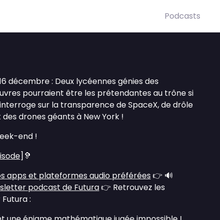
Podcasts
16 décembre : Deux lycéennes génies des
uvres pourraient être les prétendantes au trône si
s’interroge sur la transparence de SpaceX, de drôle
t des drones géants à New York !
eek-end !
pisode
]🦻
s apps et plateformes audio préférées
👉 🔊
sletter podcast de Futura
👉 Retrouvez les
 Futura :
nt une énigme mathématique jugée impossible !