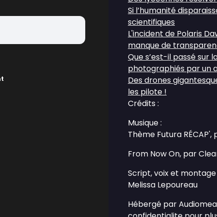
Si l’humanité disparaissa
scientifiques
L'incident de Polaris Da
manque de transparen
Que s’est-il passé sur 
photographiés par un
nt
Des drones gigantesque
les pilote !
Crédits :
Musique :
Thème Futura RÉCAP', 
From Now On, par Clea
Script, voix et montage 
Melissa Lepoureau
Hébergé par Audiomean
confidentialite
pour plus